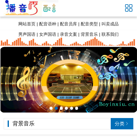

网站首页
|
配音语种
|
配音员库
|
配音类型
|
叫卖成品
男声国语
|
女声国语
|
录音文案
|
背景音乐
|
联系我们
背景音乐
分类
