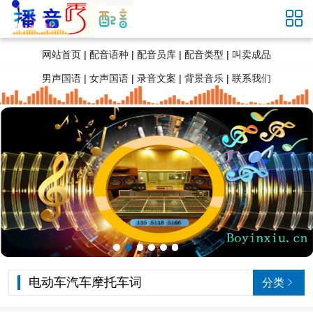

网站首页
|
配音语种
|
配音员库
|
配音类型
|
叫卖成品
男声国语
|
女声国语
|
录音文案
|
背景音乐
|
联系我们
电动车汽车摩托车词
分类
