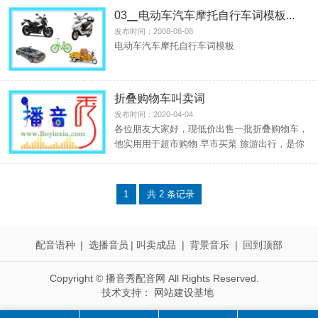
03▁电动车汽车摩托自行车词模板...
发布时间：2008-08-08
电动车汽车摩托自行车词模板
折叠购物车叫卖词
发布时间：2020-04-04
各位朋友大家好，现低价出售一批折叠购物车，
他实用用于超市购物 早市买菜 旅游出行，是你
生活必须的 好帮手，本车车轮采用韩国轮膜无
声技术，让本车在路面行走无任何噪音。面料精
选牛津布，结实耐用，防水 效果一流，本车车
1
共 2 条记录
架采用国际钢材，硬度十足，永不变形，整理的
设计，本车载重50斤上百斤不费力，无论你去早
市 去超市，轻松购物，不费劲 既省力 又节能，
配音语种
|
选播音员
|
叫卖成品
|
背景音乐
|
回到顶部
方便你的购物和出行，原价70,80上百元的产
品，现低价让利出售， 希望朋友们抓紧时间
Copyright © 播音秀配音网 All Rights Reserved.
技术支持：
网站建设基地