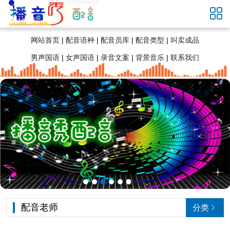

网站首页
|
配音语种
|
配音员库
|
配音类型
|
叫卖成品
男声国语
|
女声国语
|
录音文案
|
背景音乐
|
联系我们
配音老师
分类
