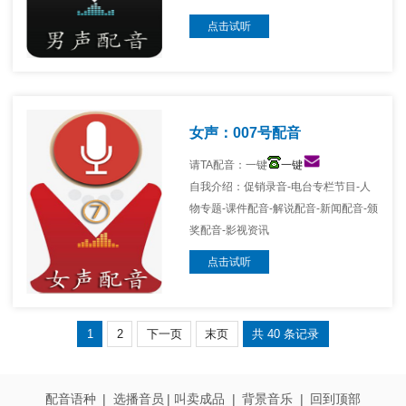
点击试听
女声：007号配音
请TA配音：一键
一键
自我介绍：促销录音-电台专栏节目-人
物专题-课件配音-解说配音-新闻配音-颁
奖配音-影视资讯
点击试听
1
2
下一页
末页
共 40 条记录
配音语种
|
选播音员
|
叫卖成品
|
背景音乐
|
回到顶部