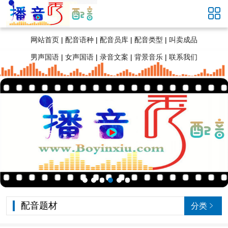

网站首页
|
配音语种
|
配音员库
|
配音类型
|
叫卖成品
男声国语
|
女声国语
|
录音文案
|
背景音乐
|
联系我们
配音题材
分类
